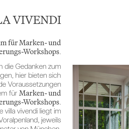
LA VIVENDI
m für Marken- und
ierungs-Workshops
.
ich die Gedanken zum
ngen, hier bieten sich
de Voraussetzungen
Marken- und
em für
ierungs-Workshops
.
e villa vivendi liegt im
oralpenland, jeweils
ometer von München,