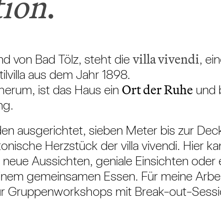
tion
.
villa vivendi
nd von Bad Tölz, steht die
, ei
villa aus dem Jahr 1898.
Ort der Ruhe
sherum, ist das Haus ein
und b
ng.
den ausgerichtet, sieben Meter bis zur Dec
onische Herzstück der villa vivendi. Hier kan
 neue Aussichten, geniale Einsichten oder 
inem gemeinsamen Essen. Für meine Arbeit
für Gruppenworkshops mit Break-out-Sessi