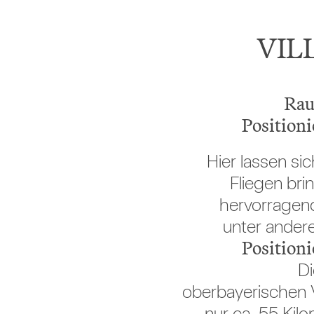
VIL
Rau
Position
Hier lassen s
Fliegen bri
hervorragen
unter ander
Position
Di
oberbayerischen V
nur ca. 55 Kil