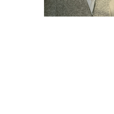
en
n aus dem Herzen – und in
esonderen: Die Eigentümer und
Dr. Birgit Schneider
s,
und
en wunderbarsten Raum für
 für unsere Freundschaft und
edvollen, lebendigen Kosmos‘ zu