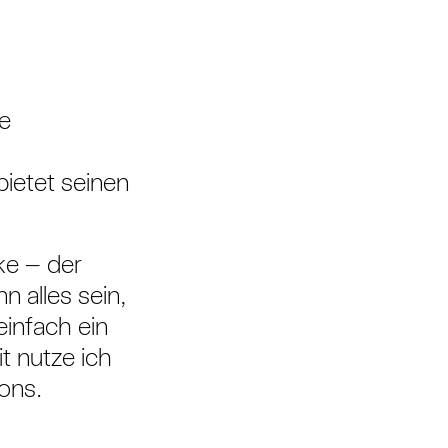
ne
ietet seinen
ke – der
n alles sein,
einfach ein
 nutze ich
ons.