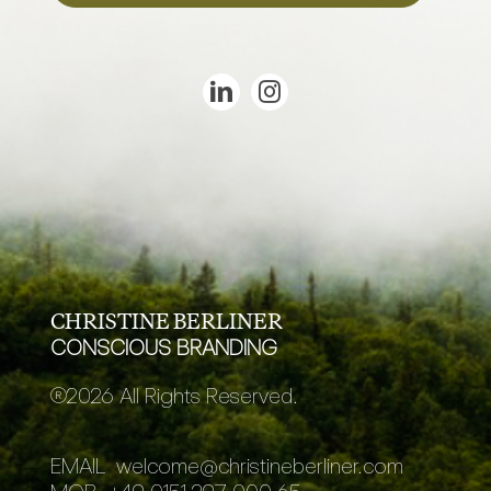
CHRISTINE BERLINER
CONSCIOUS BRANDING
®
2026 All Rights Reserved.
EMAIL
welcome@christineberliner.com
MOB
+49 0151 297 000 65
TEL
+49 8041 792 8666
LOCATION
casa verde