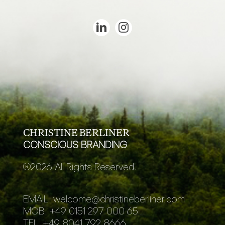
CHRISTINE BERLINER
CONSCIOUS BRANDING
®
2026 All Rights Reserved.
EMAIL
welcome@christineberliner.com
MOB
+49 0151 297 000 65
TEL
+49 8041 792 8666