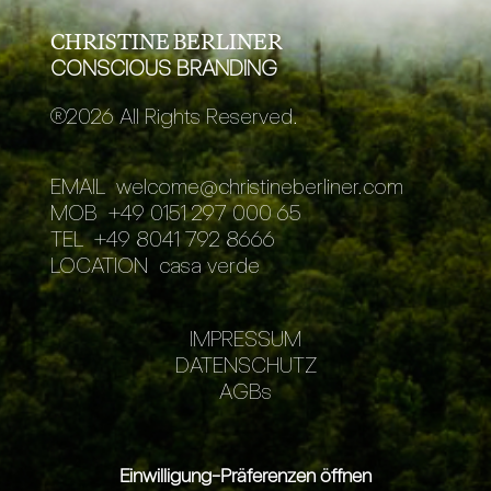
CHRISTINE BERLINER
CONSCIOUS BRANDING
®
2026 All Rights Reserved.
EMAIL
welcome@christineberliner.com
MOB
+49 0151 297 000 65
TEL
+49 8041 792 8666
LOCATION
casa verde
IMPRESSUM
DATENSCHUTZ
AGBs
Einwilligung-Präferenzen öffnen